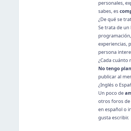
personales, ex
sabes, es
comp
¿De qué se trat
Se trata de un
programación, 
experiencias, 
persona intere
¿Cada cuánto r
No tengo plan
publicar al me
¿Inglés o Espa
Un poco de
a
otros foros de
en español o i
gusta escribir.