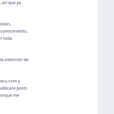
 así que ya
inión,
r conocimiento,
n toda
la intención de
deco.com
y
ublicaré posts
 porque me